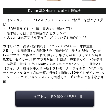
Dyson 360 Heurist ロボット掃除機
・インテリジェント SLAM ビジョンシステムで部屋中を効率よく掃
除
・LED照射ライトで、暗い室内でも掃除が可能
・機体幅いっぱいまで掃除できるブラシバー
・Dyson Linkアプリを使って、どこにいても操作が可能
本体サイズ（高さ×幅×奥行）：120×230×240mm、本体重量：
2.51kg、充電時間：約2時間45分、運転時間：最大約75分（Dyson
Linkアプリ上で静音モード使用時）、集じん容量：クリアビン容量：
0.33L、タイマー：[有]アプリ対応、付属品：充電ドック、バッテリ
ー充電器、仕様1：色：Nickel/Blue（ニッケル/ブルー）、仕様2：
【フィルター推奨お手入れ時期】プレモーターフィルター/ポストモ
ーターフィルター：月に一度、仕様3：8個のLEDライトがインテリジ
ェント SLAM ビジョンシステムと連携して、暗い室内でも掃除が可
能
ギフトカードを贈る (300,000円)