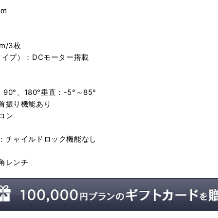
cm
m/3枚
タイプ）：DCモーター搭載
0°、180°垂直：-5°～85°
首振り機能あり
コン
：チャイルドロック機能なし
角レンチ