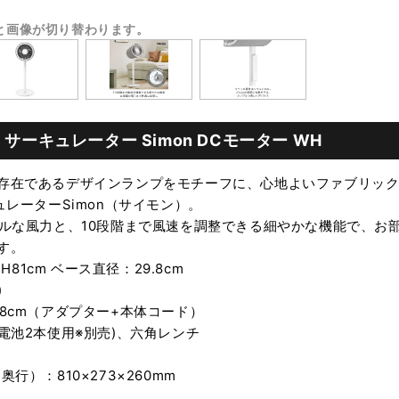
と画像が切り替わります。
rm】サーキュレーター Simon DCモーター WH
存在であるデザインランプをモチーフに、心地よいファブリッ
ュレーターSimon（サイモン）。
フルな風力と、10段階まで風速を調整できる細やかな機能で、お
す。
×H81cm ベース直径：29.8cm
)
8cm（アダプター+本体コード）
電池2本使用※別売)、六角レンチ
行）：810×273×260mm