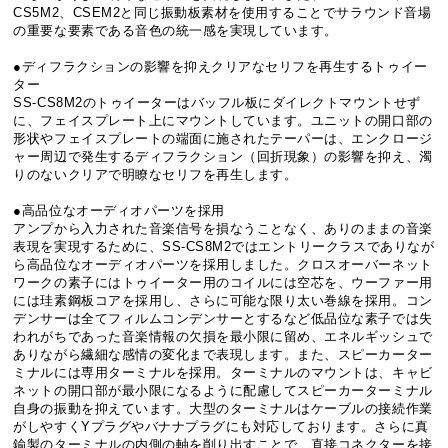
CS5M2、CSEM2と同じ振動板素材を使用することでサラウンド音場
の重要な要素である音色の統一感を実現しています。
●ディフラクションの影響を抑えクリアなセリフを再生するトゥイー
ター
SS-CS8M2のトゥイーターはバッフル板にダイレクトマウントせず
に、フェイスプレート上にマウントしています。ユニットの開口部の
形状やフェイスプレートの端面に施されたテーパーは、エンクロージ
ャー周辺で発生するディフラクション（回折現象）の影響を抑え、濁
りのないクリアで明瞭なセリフを再生します。
●高品位なオーディオパーツを採用
アンプから入力された音楽信号を損なうことなく、ありのままの音楽
表現を実現するために、SS-CS8M2ではエントリークラスでありなが
ら高品位なオーディオパーツを採用しました。クロスオーバーネット
ワークの素子にはトゥイーター用のコイルには空芯を、ウーファー用
には珪素鋼板コアを採用し、さらに可能な限り太い巻線を採用。コン
デンサーは全てフィルムコンデンサーとするなど低品位な素子では失
われがちであった音楽情報の欠損を最小限に留め、エネルギッシュで
ありながら繊細な感情の変化まで表現します。また、スピーカーター
ミナルには専用ターミナルを採用。ターミナルのマウントは、キャビ
ネットの開口部が最小限になるように配慮してスピーカーターミナル
自身の振動を抑えています。大型のターミナルはケーブルの接続作業
がしやすくYプラグやバナナプラグにも対応しております。さらに真
鍮製のターミナルの内側の軸を削り出すことで、直接コネクターを接