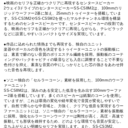
●映画のセリフを正確かつクリアに再現するセンタースピーカー
2ウェイ3ドライブのセンタースピーカーSS-CS8M2は、100mmのリ
ジッドウーファー2基に加え、25mmのトゥイーターを搭載していま
す。SS-CS3M2やSS-CS5M2を使ったマルチチャンネル環境を構築
するためのセンタースピーカーです。センタースピーカーの役割であ
る、映画のセリフを正確かつクリアに再現しながらも、テレビラック
などに設置しやすいコンパクトなサイズを実現しています。
●作品に込められた情熱までも再現する、独自のユニット
楽器やボーカルの音色を決定するトゥイーターユニットの振動板に
は、素直で癖のない音質のポリエステル繊維を採用。振動板のコーテ
ィングやバックキャビティの吸音なども入念に調整することで不要な
色付けを抑え、素直な音質の中にしっかりとした芯の強さをあわせ持
った音色を再現します。
●ソニー独自の「セルラーコーン」素材を採用した、100mmのウーフ
ァーユニット
SS-CS8M2は、深みのある安定した低音を生み出す100mmウーファ
ー2基を搭載しています。多くのスピーカーは紙製のコーンを使用し
ていますが、これは環境の変化や経年変化で音質が変化しやすいで
す。自然で滑らかな中音域と、力強く、クリアな低音を実現するウー
ファーユニットには、ソニー独自の「セルラーコーン」素材を振動板
に採用。強化セルラーコーンウーファーは剛性が高く、高圧・高速で
振動しても形状を維持するため、どのような環境でも音質が安定し、
立ち上がりよい明瞭なセリフを実現します。また、SS-CS3M2、