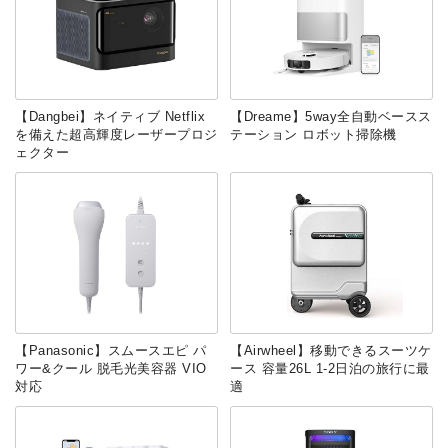
【Dangbei】ネイティブ Netflix
‎【‎Dreame】5way全自動ベースス
を備えた超高輝度レーザープロジ
テーション ロボット掃除機
ェクター
【Panasonic】スムースエピ パ
【Airwheel】移動できるスーツケ
ワー&クール 脱毛光美容器 VIO
ース 容量26L 1-2日泊の旅行に最
対応
適