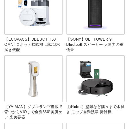
【ECOVACS】DEEBOT T50
【SONY】ULT TOWER 9
OMNI ロボット掃除機 回転型水
Bluetoothスピーカー 大迫力の重
拭き機能
低音
【YA-MAN】ダブルランプ搭載で
【‎iRobot】壁際など隅々まで水拭
背中からVIOまで全身360°美肌ケ
き モップ自動洗浄 掃除機
ア 光美容器