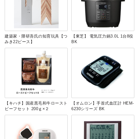
建築家・隈研吾氏の知育玩具【つ
【東芝】 電気圧力鍋3.0L 1台8役
みき22ピース】
BK
【キハチ】国産黒毛和牛ロースト
【オムロン】手首式血圧計 HEM-
ビーフセット 200ｇ×２
6230シリーズ BK