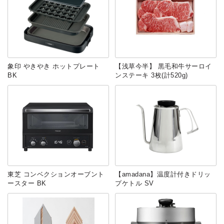
象印 やきやき ホットプレート
【浅草今半】 黒毛和牛サーロイ
BK
ンステーキ 3枚(計520g)
東芝 コンベクションオーブント
【amadana】温度計付きドリッ
ースター BK
プケトル SV