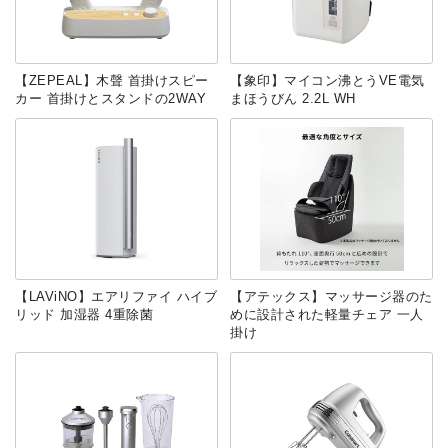
【ZEPEAL】木聲 首掛けスピー
【象印】マイコン沸とうVE電気
カー 首掛けとスタンドの2WAY
まほうびん 2.2L WH
【LAViNO】エアリファイ ハイブ
【アテックス】マッサージ器のた
リッド 加湿器 4重除菌
めに設計された軽量チェア 一人
掛け