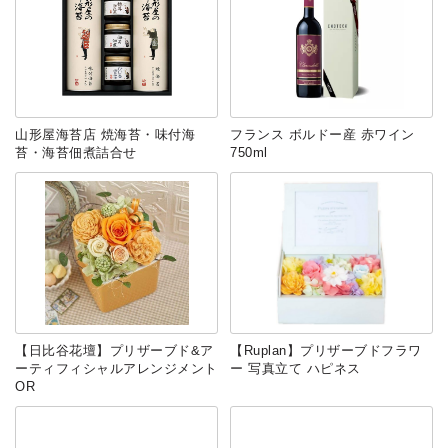
山形屋海苔店 焼海苔・味付海
フランス ボルドー産 赤ワイン
苔・海苔佃煮詰合せ
750ml
【日比谷花壇】プリザーブド&ア
【Ruplan】プリザーブドフラワ
ーティフィシャルアレンジメント
ー 写真立て ハピネス
OR