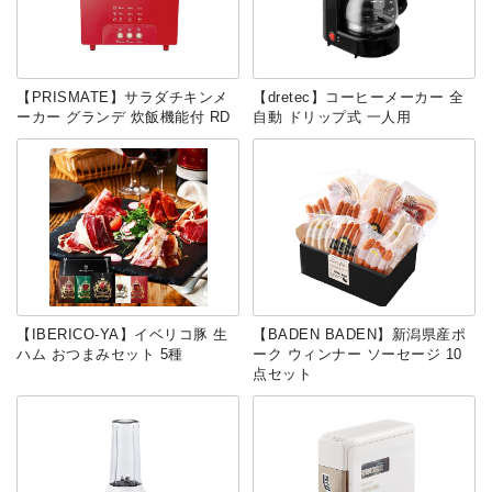
【PRISMATE】サラダチキンメ
【dretec】コーヒーメーカー 全
ーカー グランデ 炊飯機能付 RD
自動 ドリップ式 一人用
【‎IBERICO-YA】イベリコ豚 生
【‎BADEN BADEN】新潟県産ポ
ハム おつまみセット 5種
ーク ウィンナー ソーセージ 10
点セット