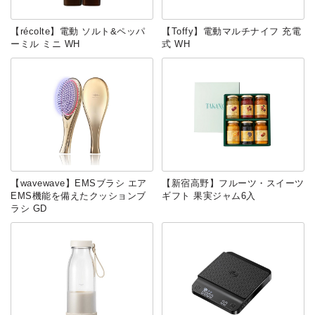
【récolte】電動 ソルト&ペッパ
【Toffy】電動マルチナイフ 充電
ーミル ミニ WH
式 WH
【wavewave】EMSブラシ エア
【新宿高野】フルーツ・スイーツ
EMS機能を備えたクッションブ
ギフト 果実ジャム6入
ラシ GD