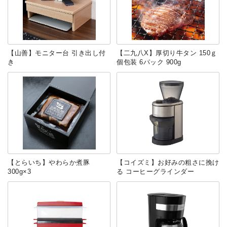
【山善】モニター台 引き出し付
【二九八X】厚切り牛タン 150ｇ
き
個包装 6パック 900g
【とらいち】やわらか煮豚
【コイズミ】お好みの粗さに挽け
300g×3
る コーヒーグラインダー