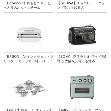
【Panasonic】目もとエステ た
【GODIVA】チョコレート グラ
っぷりのホットスチーム
ンプラス（59粒入）
【EPSON】A4インクジェットプ
【SONY】防災ラジオ ワイドFM
リンター カラリオ L判～A4
対応 太陽光充電にも対応
【Fissler】鍋セット ステンレス
【Toffy】ノンフライオーブント