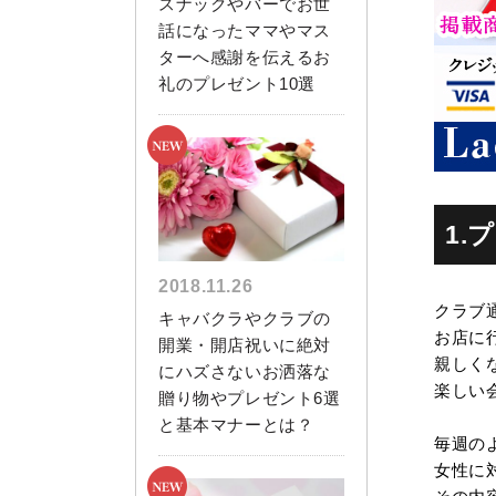
スナックやバーでお世
話になったママやマス
ターへ感謝を伝えるお
礼のプレゼント10選
1
2018.11.26
クラブ
キャバクラやクラブの
お店に
開業・開店祝いに絶対
親しく
にハズさないお洒落な
楽しい
贈り物やプレゼント6選
と基本マナーとは？
毎週の
女性に