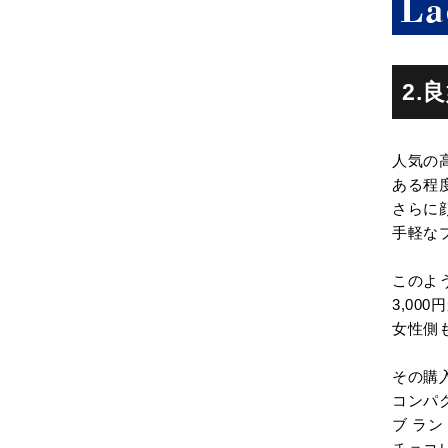
2
人気の
ある程
さらに
手軽な
このよ
3,00
女性側
その購
コンパ
ブ ラ