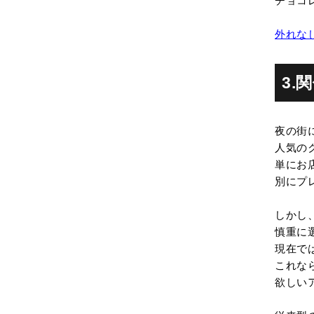
チョコ
外れな
3.
夜の街
人気の
単にお
別にプ
しかし
慎重に
現在で
これな
欲しい