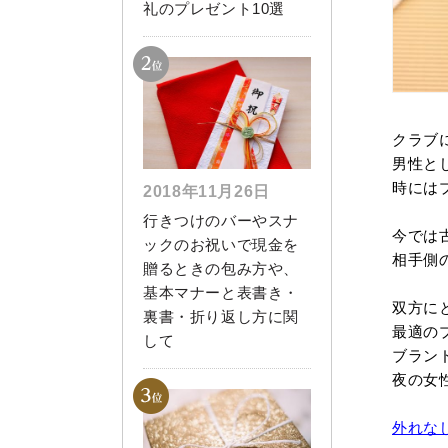
礼のプレゼント10選
クラブ
男性と
時には
2018年11月26日
行きつけのバーやスナ
今では
ックのお祝いで現金を
相手側
贈るときの包み方や、
基本マナーと表書き・
双方に
裏書・折り返し方に関
最適の
して
ブラン
夜の女
外れな