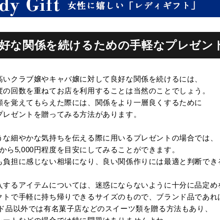
.良好な関係を続けるための手軽なプレゼン
高いクラブ嬢やキャバ嬢に対して良好な関係を続けるには、
度の回数を重ねてお店を利用することは当然のことでしょう。
顔を覚えてもらえた際には、関係をより一層良くするために
プレゼントを贈ってみる方法があります。
うな細やかな気持ちを伝える際に用いるプレゼントの場合では、
0円から5,000円程度を目安にしてみることができます。
も負担に感じない相場になり、良い関係作りには最適と判断でき
入するアイテムについては、迷惑にならないように十分に品定め
クトで手軽に持ち帰りできるサイズのもので、ブランド品であれ
ンド品以外では有名菓子店などのスイーツ類を贈る方法もあり、