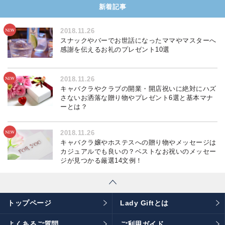
新着記事
2018.11.26
スナックやバーでお世話になったママやマスターへ
感謝を伝えるお礼のプレゼント10選
2018.11.26
キャバクラやクラブの開業・開店祝いに絶対にハズ
さないお洒落な贈り物やプレゼント6選と基本マナ
ーとは？
2018.11.26
キャバクラ嬢やホステスへの贈り物やメッセージは
カジュアルでも良いの？ベストなお祝いのメッセー
ジが見つかる厳選14文例！
トップページ
Lady Giftとは
よくあるご質問
ご利用ガイド